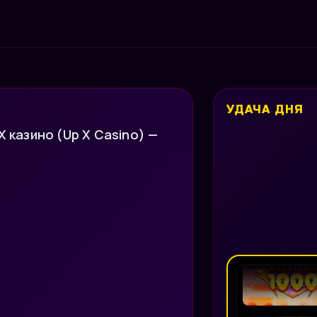
УДАЧА ДНЯ
 казино (Up X Casino) —