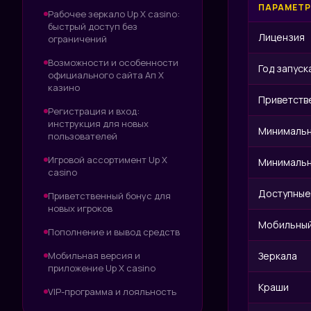
ПАРАМЕТР
Рабочее зеркало Up X casino:
быстрый доступ без
Лицензия
ограничений
Возможности и особенности
Год запуск
официального сайта Ап Х
казино
Приветств
Регистрация и вход:
инструкция для новых
Минимальн
пользователей
Игровой ассортимент Up X
Минимальн
casino
Доступные
Приветственный бонус для
новых игроков
Мобильный
Пополнение и вывод средств
Мобильная версия и
Зеркала
приложение Up X casino
Краши
VIP-программа и лояльность