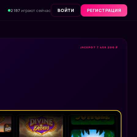
ВОЙТИ
РЕГИСТРАЦИЯ
2 187
играют сейчас
JACKPOT 7 458 200 ₽