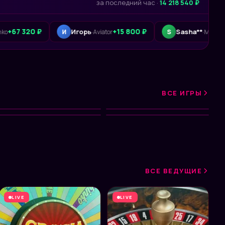
за последний час ·
14 218 540 ₽
0 ₽
+15 800 ₽
+42 000 
Игорь
Sasha**
И
·
Aviator
S
·
Mines
ВСЕ ИГРЫ
Divine Divas
Dreamshock
TOP
Big Win x25
Fab Farm
PLAY’N GO
NETENT
NETENT
PLAY’N GO
ВСЕ ВЕДУЩИЕ
LIVE
LIVE